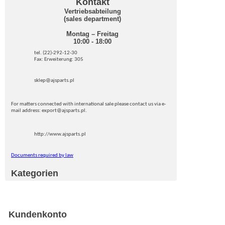
Kontakt
Vertriebsabteilung
(sales department)
Montag – Freitag
10:00 - 18:00
tel. (22)-292-12-30
Fax: Erweiterung: 305
sklep@ajsparts.pl
For matters connected with international sale please contact us via e-
mail address: export@ajsparts.pl.
http://www.ajsparts.pl
Documents required by law
Kategorien
Kundenkonto