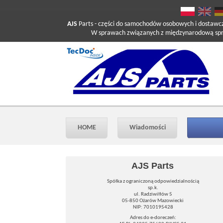
AJS
Parts
- części do samochodów osobowych i dostawc
W sprawach związanych z międzynarodową sprzed
HOME
Wiadomości
AJS Parts
Spółka z ograniczoną odpowiedzialnością
sp.k.
ul. Radziwiłłów 5
05-850 Ożarów Mazowiecki
NIP: 7010195428
Adres do e-doreczeń: