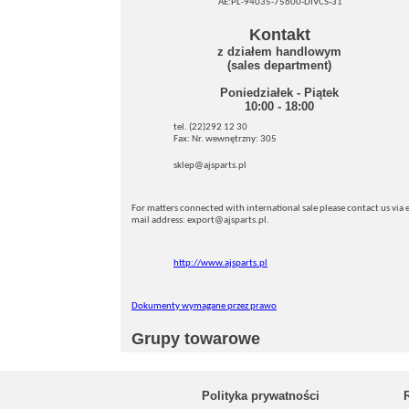
AE:PL-94035-75600-DIVCS-31
Kontakt
z działem handlowym
(sales department)
Poniedziałek - Piątek
10:00 - 18:00
tel. (22)292 12 30
Fax: Nr. wewnętrzny: 305
sklep@ajsparts.pl
For matters connected with international sale please contact us via e
mail address: export@ajsparts.pl.
http://www.ajsparts.pl
Dokumenty wymagane przez prawo
Grupy towarowe
Polityka prywatności