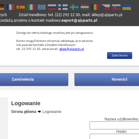
zych
Dział Handlowy: tel. (22) 292 12 30, mail: sklep@ajsparts.pl
ażą prosimy o kontakt mailowy:
export@ajsparts.pl
Dostęp do oferty katalogu możliwy jest po zalogowaniu.
Konto mogą Państwo otrzymać zakładając je w serwisie
lub poprzez kontakt z Działem Handlowym:
tel. 22 292 12 30, adres email:
sklep@ajsparts.pl
Załóż konto
Zamówienia
Nowości
Logowanie
Strona główna
Logowanie
Nazwa użytkownika:
Hasło: