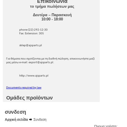
Επικοινωνία
το τμήμα πωλήσεων μας
Δευτέρα – Παρασκευή
10:00 - 18:00
phone (22)-292-12-30
Fax: Extension: 305
sklep@ajsparts.pl
Για θέματα που σχετίζονται με τη διεθνή πώληση, επικοινωνήστε μαζί
μας μέσω e-mail: export@ajsparts.pl.
http://www.ajsparts.pl
Documents required by law
Ομάδες προϊόντων
συνδεση
Αρχική σελίδα
Συνδεση
Όνομα χρήστη: