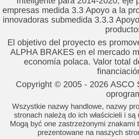
Inteligente para 2014-2020, eje p
empresas medida 3.3 Apoyo a la pro
innovadoras submedida 3.3.3 Apoyo
productos
El objetivo del proyecto es promo
ALPHA BRAKES en el mercado mun
economía polaca. Valor total d
financiaci
Copyright © 2005 - 2026 ASCO Sy
oprogram
Wszystkie nazwy handlowe, nazwy prod
stronach należą do ich właścicieli i s
Mogą być one zastrzeżonymi znakami to
prezentowane na naszych stron