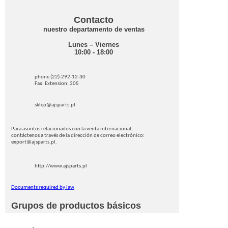
Contacto
nuestro departamento de ventas
Lunes – Viernes
10:00 - 18:00
phone (22)-292-12-30
Fax: Extension: 305
sklep@ajsparts.pl
Para asuntos relacionados con la venta internacional,
contáctenos a través de la dirección de correo electrónico:
export@ajsparts.pl.
http://www.ajsparts.pl
Documents required by law
Grupos de productos básicos