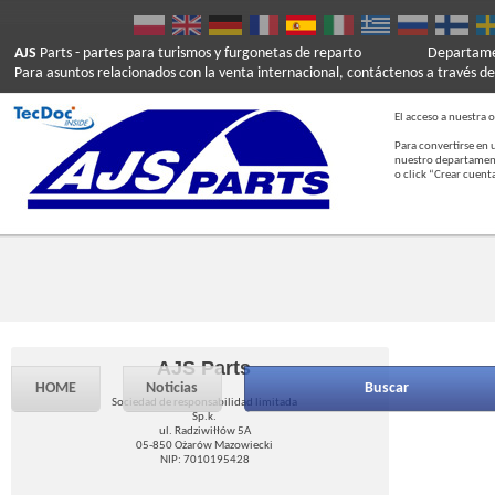
AJS
Parts
- partes para turismos y furgonetas de reparto
Departamen
Para asuntos relacionados con la venta internacional, contáctenos a través de
El acceso a nuestra o
Para convertirse en 
nuestro departament
o click “Crear cuent
AJS Parts
HOME
Noticias
Buscar
Sociedad de responsabilidad limitada
Sp.k.
ul. Radziwiłłów 5A
05-850 Ożarów Mazowiecki
NIP: 7010195428