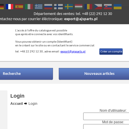
Département des ventes: tel. +48 (22) 292 12 30
ontactez-nous par courrier éléctronique:
export@ajsparts.pl
L'accès à l'offre du catalogue est possible
que après etre connecte avec vos identifiants.
Vous pouvez obtenir un compte (Ide
ntifiant)
en le créant sur le site ou en contactant le service commercial:
tel. +48 22 292 12 30, adres email:
export@ajsparts.pl
Créer un compte
Recherche
Nouveaux articles
Login
Accueil
Login
Nom d'utilisateur:
Mot de passe: