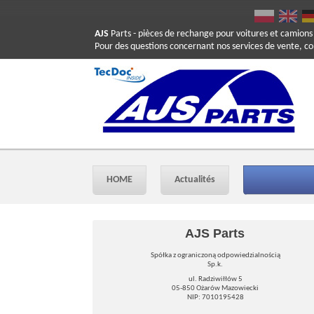
AJS
Parts
- pièces de rechange pour voitures et camions
Pour des questions concernant nos services de vente, c
HOME
Actualités
AJS Parts
Spółka z ograniczoną odpowiedzialnością
Sp.k.
ul. Radziwiłłów 5
05-850 Ożarów Mazowiecki
NIP: 7010195428