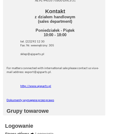
AE:PL-94035-75600-DIVCS-31
Kontakt
z działem handlowym
(sales department)
Poniedziałek - Piątek
10:00 - 18:00
tel. (22)292 12 30
Fax: Nr. wewnętrzny: 305
sklep@ajsparts.pl
For matters connected with international sale please contact us via e-
mail address: export@ajsparts.pl.
http://www.ajsparts.pl
Dokumenty wymagane przez prawo
Grupy towarowe
Logowanie