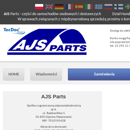
AJS
Parts
- części do samochodów osobowych i dostawczych
Dział Hand
W sprawach związanych z międzynarodową sprzedażą prosimy o kont
Dostęp do ofer
Konto mogą Pań
lub poprzez ko
tel. 22 292 12 
HOME
Wiadomości
Zamówienia
AJS Parts
Spółka z ograniczoną odpowiedzialnością
sp.k.
ul. Radziwiłłów 5
05-850 Ożarów Mazowiecki
NIP: 7010195428
Adres do e-doreczeń: