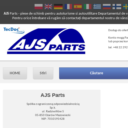
AJS
Parts
- piese de schimb pentru autoturisme si autoutilitare
Departamentul de vâ
Pentru orice întrebare vă rugăm să contactaţi departamentul nostru de vânză
Dostęp do ofer
Konto mogą Pań
lub poprzez ko
tel. +48 22 292
HOME
Stiri
Căutare
AJS Parts
Spółka z ograniczoną odpowiedzialnością
Sp.k.
ul. Radziwiłłów 5
05-850 Ożarów Mazowiecki
NIP: 7010195428