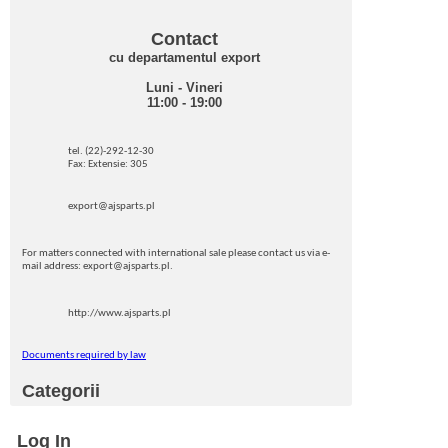
Contact
cu departamentul export
Luni - Vineri
11:00 - 19:00
tel. (22)-292-12-30
Fax: Extensie: 305
export@ajsparts.pl
For matters connected with international sale please contact us via e-
mail address: export@ajsparts.pl.
http://www.ajsparts.pl
Documents required by law
Categorii
Log In