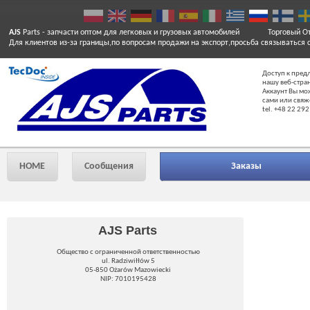
AJS
Parts
- запчасти оптом для легковых и грузовых автомобилей
Торговый От
Для клиентов из-за границы,по вопросам продажи на экспорт,просьба связываться 
Доступ к пред
нашу веб-стра
Аккаунт Вы мо
сами или свяж
tel. +48 22 292
HOME
Сообщения
Заказы
AJS Parts
Общество с ограниченной ответственностью
ul. Radziwiłłów 5
05-850 Ożarów Mazowiecki
NIP: 7010195428