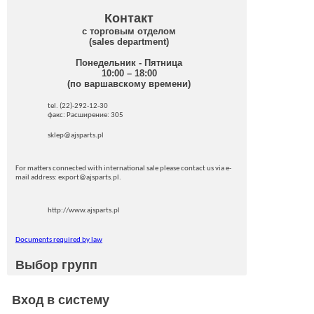
Контакт
с торговым отделом
(sales department)
Понедельник - Пятница
10:00 – 18:00
(по варшавскому времени)
tel. (22)-292-12-30
факс: Pасширение: 305
sklep@ajsparts.pl
For matters connected with international sale please contact us via e-
mail address: export@ajsparts.pl.
http://www.ajsparts.pl
Documents required by law
Выбор групп
Вход в систему