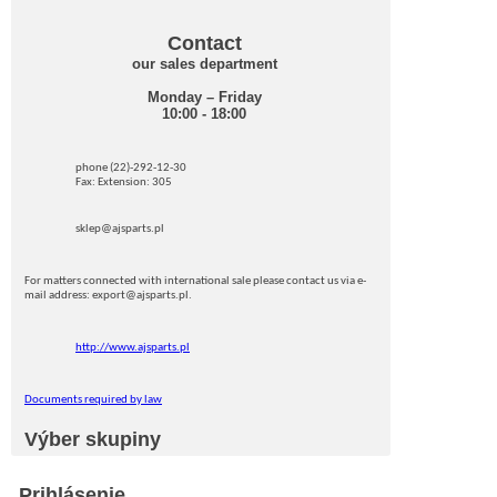
Contact
our sales department
Monday – Friday
10:00 - 18:00
phone (22)-292-12-30
Fax: Extension: 305
sklep@ajsparts.pl
For matters connected with international sale please contact us via e-
mail address: export@ajsparts.pl.
http://www.ajsparts.pl
Documents required by law
Výber skupiny
Prihlásenie