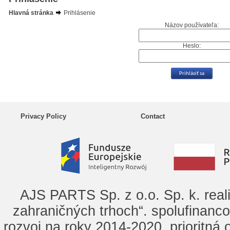
Hlavná stránka
Prihlásenie
Názov používateľa:
Heslo:
Privacy Policy
Contact
AJS PARTS Sp. z o.o. Sp. k. real
zahraničných trhoch“. spolufinanc
rozvoj na roky 2014-2020, prioritná