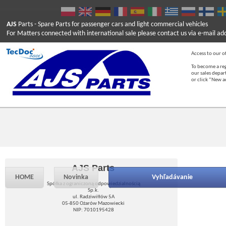
AJS
Parts
- Spare Parts for passenger cars and light commercial vehicles
For Matters connected with international sale please contact us via e-mail ad
Access to our of
To become a reg
our sales depa
or click “New 
AJS Parts
HOME
Novinka
Vyhľadávanie
Spółka z ograniczoną odpowiedzialnością
Sp.k.
ul. Radziwiłłów 5A
05-850 Ożarów Mazowiecki
NIP: 7010195428