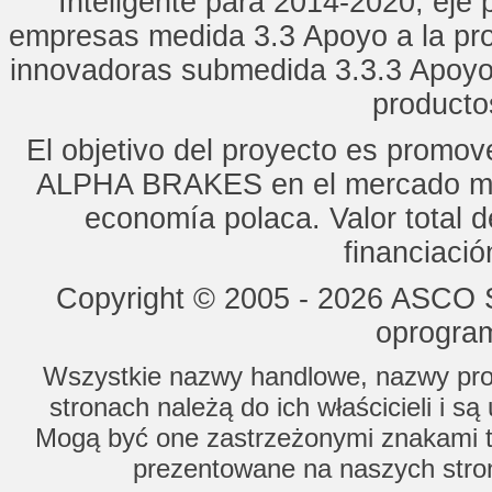
Inteligente para 2014-2020, eje p
empresas medida 3.3 Apoyo a la pro
innovadoras submedida 3.3.3 Apoyo
productos
El objetivo del proyecto es promo
ALPHA BRAKES en el mercado mun
economía polaca. Valor total d
financiaci
Copyright © 2005 - 2026 ASCO Sy
oprogram
Wszystkie nazwy handlowe, nazwy prod
stronach należą do ich właścicieli i s
Mogą być one zastrzeżonymi znakami to
prezentowane na naszych stron