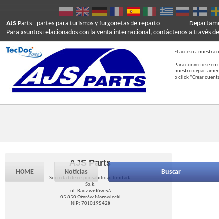
AJS
Parts
- partes para turismos y furgonetas de reparto
Departamen
Para asuntos relacionados con la venta internacional, contáctenos a través de
El acceso a nuestra o
Para convertirse en 
nuestro departament
o click “Crear cuent
AJS Parts
HOME
Noticias
Buscar
Sociedad de responsabilidad limitada
Sp.k.
ul. Radziwiłłów 5A
05-850 Ożarów Mazowiecki
NIP: 7010195428