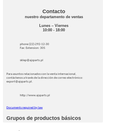
Contacto
nuestro departamento de ventas
Lunes – Viernes
10:00 - 18:00
phone (22)-292-12-30
Fax: Extension: 305
sklep@ajsparts.pl
Para asuntos relacionados con la venta internacional,
contáctenos a través de la dirección de correo electrónico:
export@ajsparts.pl.
http://www.ajsparts.pl
Documents required by law
Grupos de productos básicos