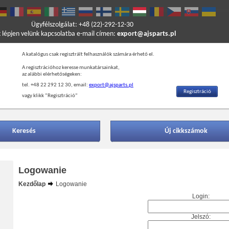
Ügyfélszolgálat: +48 (22)-292-12-30
k lépjen velünk kapcsolatba e-mail címen:
export@ajsparts.pl
A katalógus csak regisztrált felhasználók számára érhető el.
A regisztrációhoz keresse munkatársainkat,
az alábbi elérhetőségeken:
tel. +48 22 292 12 30, email:
export@ajsparts.pl
Regisztráció
vagy klikk ”Regisztráció”
Keresés
Új cikkszámok
Logowanie
Kezdőlap
Logowanie
Login:
Jelszó: