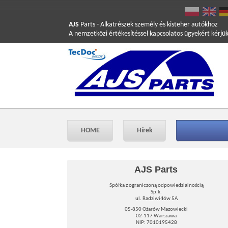
AJS
Parts
- Alkatrészek személy és kisteher autókhoz
A nemzetközi értékesítéssel kapcsolatos ügyekért kérjü
HOME
Hírek
AJS Parts
Spółka z ograniczoną odpowiedzialnością
Sp.k.
ul. Radziwiłłów 5A
05-850 Ożarów Mazowiecki
02-117 Warszawa
NIP: 7010195428