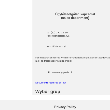
Ügyfélszolgálati kapcsolat
(sales department)
tel. (22)-292-12-30
Fax: Kiterjesztés: 305
sklep@ajsparts.pl
For matters connected with international sale please contact us via e
mail address: export@ajsparts.pl.
http://www.ajsparts.pl
Documents required by law
Wybór grup
Privacy Policy