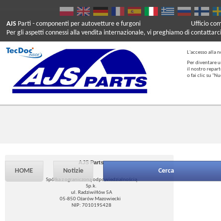
AJS
Parti
- componenti per autovetture e furgoni
Ufficio co
Per gli aspetti connessi alla vendita internazionale, vi preghiamo di contattarc
L'accesso alla n
Per diventare u
il nostro repar
o fai clic su "
AJS Parts
HOME
Notizie
Cerca
Spółka z ograniczoną odpowiedzialnością
Sp.k.
ul. Radziwiłłów 5A
05-850 Ożarów Mazowiecki
NIP: 7010195428