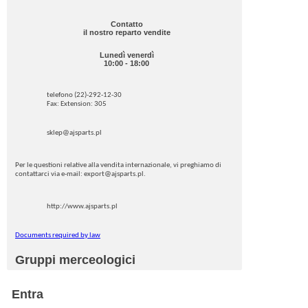
Contatto
il nostro reparto vendite
Lunedì venerdì
10:00 - 18:00
telefono (22)-292-12-30
Fax: Extension: 305
sklep@ajsparts.pl
Per le questioni relative alla vendita internazionale, vi preghiamo di
contattarci via e-mail: export@ajsparts.pl.
http://www.ajsparts.pl
Documents required by law
Gruppi merceologici
Entra