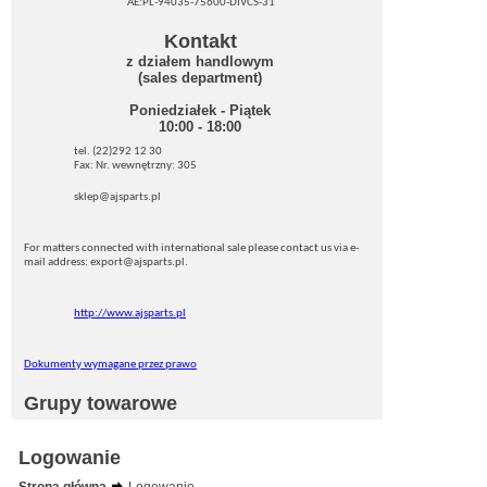
AE:PL-94035-75600-DIVCS-31
Kontakt
z działem handlowym
(sales department)
Poniedziałek - Piątek
10:00 - 18:00
tel. (22)292 12 30
Fax: Nr. wewnętrzny: 305
sklep@ajsparts.pl
For matters connected with international sale please contact us via e-
mail address: export@ajsparts.pl.
http://www.ajsparts.pl
Dokumenty wymagane przez prawo
Grupy towarowe
Logowanie