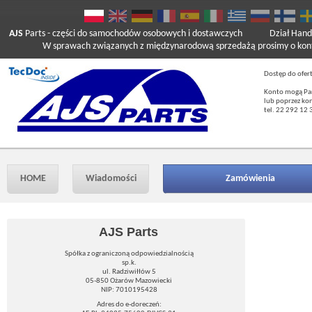
AJS
Parts
- części do samochodów osobowych i dostawczych
Dział Hand
W sprawach związanych z międzynarodową sprzedażą prosimy o kont
Dostęp do ofer
Konto mogą Pań
lub poprzez ko
tel. 22 292 12 
HOME
Wiadomości
Zamówienia
AJS Parts
Spółka z ograniczoną odpowiedzialnością
sp.k.
ul. Radziwiłłów 5
05-850 Ożarów Mazowiecki
NIP: 7010195428
Adres do e-doreczeń: