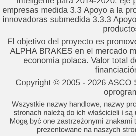
Inteligente para 2014-2020, eje p
empresas medida 3.3 Apoyo a la pro
innovadoras submedida 3.3.3 Apoyo
productos
El objetivo del proyecto es promo
ALPHA BRAKES en el mercado mun
economía polaca. Valor total d
financiaci
Copyright © 2005 - 2026 ASCO Sy
oprogram
Wszystkie nazwy handlowe, nazwy prod
stronach należą do ich właścicieli i s
Mogą być one zastrzeżonymi znakami to
prezentowane na naszych stron