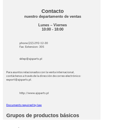
Contacto
nuestro departamento de ventas
Lunes – Viernes
10:00 - 18:00
phone (22)-292-12-30
Fax: Extension: 305
sklep@ajsparts.pl
Para asuntos relacionados con la venta internacional,
contáctenos a través de la dirección de correo electrónico:
export@ajsparts.pl.
http://www.ajsparts.pl
Documents required by law
Grupos de productos básicos