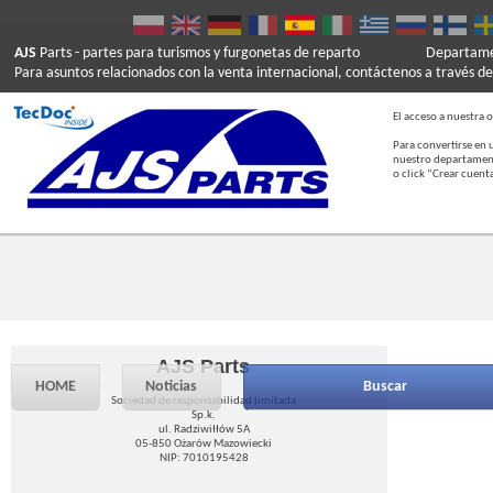
AJS
Parts
- partes para turismos y furgonetas de reparto
Departamen
Para asuntos relacionados con la venta internacional, contáctenos a través de
El acceso a nuestra o
Para convertirse en 
nuestro departament
o click “Crear cuent
AJS Parts
HOME
Noticias
Buscar
Sociedad de responsabilidad limitada
Sp.k.
ul. Radziwiłłów 5A
05-850 Ożarów Mazowiecki
NIP: 7010195428