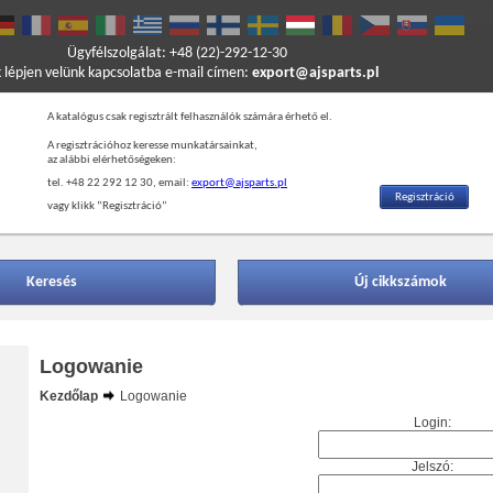
Ügyfélszolgálat: +48 (22)-292-12-30
k lépjen velünk kapcsolatba e-mail címen:
export@ajsparts.pl
A katalógus csak regisztrált felhasználók számára érhető el.
A regisztrációhoz keresse munkatársainkat,
az alábbi elérhetőségeken:
tel. +48 22 292 12 30, email:
export@ajsparts.pl
Regisztráció
vagy klikk ”Regisztráció”
Keresés
Új cikkszámok
Logowanie
Kezdőlap
Logowanie
Login:
Jelszó: