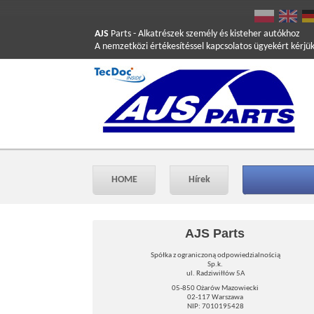
AJS
Parts
- Alkatrészek személy és kisteher autókhoz
A nemzetközi értékesítéssel kapcsolatos ügyekért kérjü
HOME
Hírek
AJS Parts
Spółka z ograniczoną odpowiedzialnością
Sp.k.
ul. Radziwiłłów 5A
05-850 Ożarów Mazowiecki
02-117 Warszawa
NIP: 7010195428