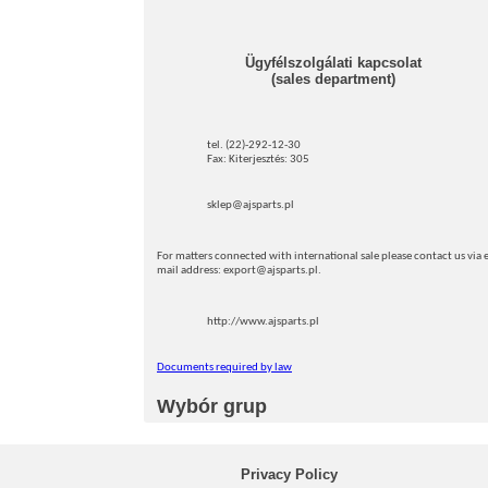
Ügyfélszolgálati kapcsolat
(sales department)
tel. (22)-292-12-30
Fax: Kiterjesztés: 305
sklep@ajsparts.pl
For matters connected with international sale please contact us via e
mail address: export@ajsparts.pl.
http://www.ajsparts.pl
Documents required by law
Wybór grup
Privacy Policy