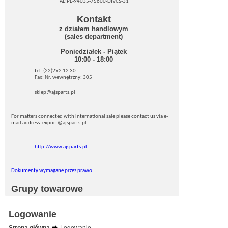
AE:PL-94035-75600-DIVCS-31
Kontakt
z działem handlowym
(sales department)
Poniedziałek - Piątek
10:00 - 18:00
tel. (22)292 12 30
Fax: Nr. wewnętrzny: 305
sklep@ajsparts.pl
For matters connected with international sale please contact us via e-
mail address: export@ajsparts.pl.
http://www.ajsparts.pl
Dokumenty wymagane przez prawo
Grupy towarowe
Logowanie