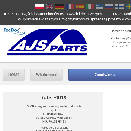
AJS
Parts
- części do samochodów osobowych i dostawczych
Dział Hand
W sprawach związanych z międzynarodową sprzedażą prosimy o kont
Dostęp do ofer
Konto mogą Pań
lub poprzez ko
tel. 22 292 12 
HOME
Wiadomości
Zamówienia
AJS Parts
Spółka z ograniczoną odpowiedzialnością
sp.k.
ul. Radziwiłłów 5
05-850 Ożarów Mazowiecki
NIP: 7010195428
Adres do e-doreczeń: