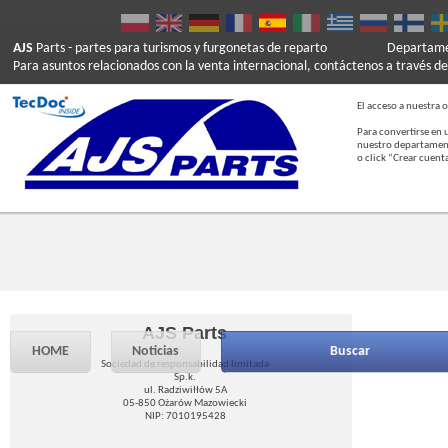
AJS
Parts
- partes para turismos y furgonetas de reparto
Departamen
Para asuntos relacionados con la venta internacional, contáctenos a través de
El acceso a nuestra o
Para convertirse en 
nuestro departament
o click “Crear cuent
AJS Parts
HOME
Noticias
Buscar
Sociedad de responsabilidad limitada
Sp.k.
ul. Radziwiłłów 5A
05-850 Ożarów Mazowiecki
NIP: 7010195428