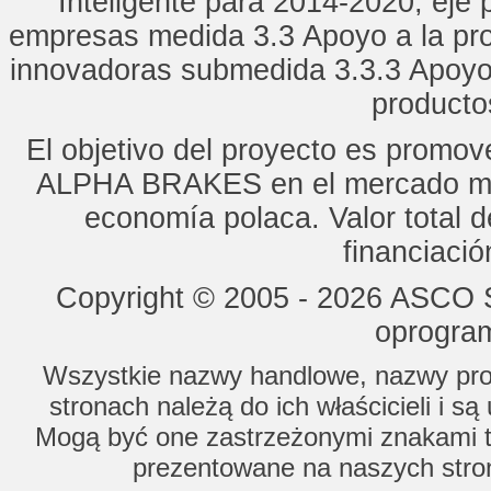
Inteligente para 2014-2020, eje p
empresas medida 3.3 Apoyo a la pro
innovadoras submedida 3.3.3 Apoyo
productos
El objetivo del proyecto es promo
ALPHA BRAKES en el mercado mun
economía polaca. Valor total d
financiaci
Copyright © 2005 - 2026 ASCO Sy
oprogram
Wszystkie nazwy handlowe, nazwy prod
stronach należą do ich właścicieli i s
Mogą być one zastrzeżonymi znakami to
prezentowane na naszych stron