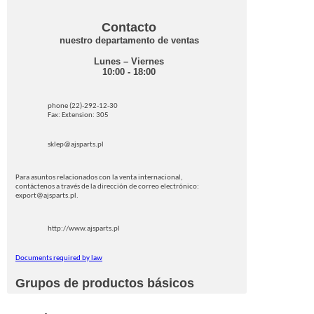
Contacto
nuestro departamento de ventas
Lunes – Viernes
10:00 - 18:00
phone (22)-292-12-30
Fax: Extension: 305
sklep@ajsparts.pl
Para asuntos relacionados con la venta internacional,
contáctenos a través de la dirección de correo electrónico:
export@ajsparts.pl.
http://www.ajsparts.pl
Documents required by law
Grupos de productos básicos