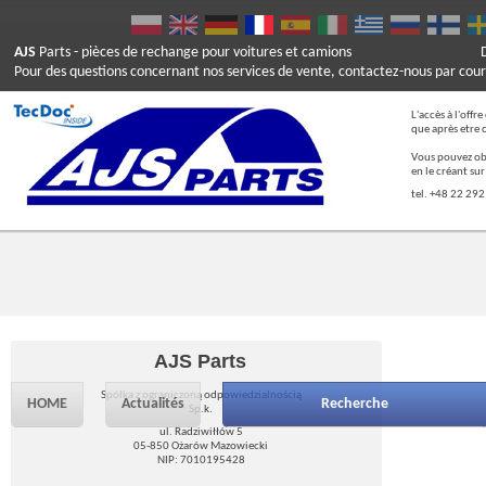
AJS
Parts
- pièces de rechange pour voitures et camions
Pour des questions concernant nos services de vente, contactez-nous par cour
L'accès à l'offr
que après etre 
Vous pouvez ob
en le créant su
tel. +48 22 292
AJS Parts
Spółka z ograniczoną odpowiedzialnością
HOME
Actualités
Recherche
Sp.k.
ul. Radziwiłłów 5
05-850 Ożarów Mazowiecki
NIP: 7010195428