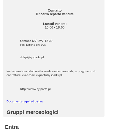
Contatto
il nostro reparto vendite
Lunedì venerdì
10:00 - 18:00
telefono (22)-292-12-30
Fax: Extension: 305
sklep@ajsparts.pl
Per le questioni relative alla vendita internazionale, vi preghiamo di
contattarci via e-mail: export@ajsparts.pl.
http://www.ajsparts.pl
Documents required by law
Gruppi merceologici
Entra