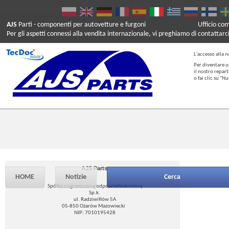
AJS
Parti
- componenti per autovetture e furgoni
Ufficio co
Per gli aspetti connessi alla vendita internazionale, vi preghiamo di contattarc
L'accesso alla n
Per diventare u
il nostro repar
o fai clic su "
AJS Parts
HOME
Notizie
Cerca
Spółka z ograniczoną odpowiedzialnością
Sp.k.
ul. Radziwiłłów 5A
05-850 Ożarów Mazowiecki
NIP: 7010195428