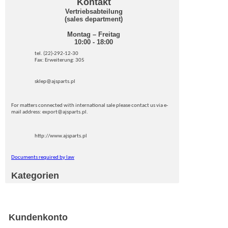
Kontakt
Vertriebsabteilung
(sales department)
Montag – Freitag
10:00 - 18:00
tel. (22)-292-12-30
Fax: Erweiterung: 305
sklep@ajsparts.pl
For matters connected with international sale please contact us via e-
mail address: export@ajsparts.pl.
http://www.ajsparts.pl
Documents required by law
Kategorien
Kundenkonto