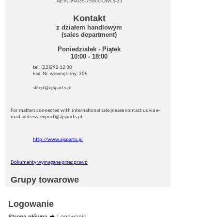
AE:PL-94035-75600-DIVCS-31
Kontakt
z działem handlowym
(sales department)
Poniedziałek - Piątek
10:00 - 18:00
tel. (22)292 12 30
Fax: Nr. wewnętrzny: 305
sklep@ajsparts.pl
For matters connected with international sale please contact us via e-
mail address: export@ajsparts.pl.
http://www.ajsparts.pl
Dokumenty wymagane przez prawo
Grupy towarowe
Logowanie