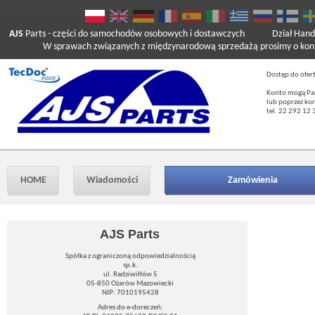
AJS
Parts
- części do samochodów osobowych i dostawczych
Dział Hand
W sprawach związanych z międzynarodową sprzedażą prosimy o kont
Dostęp do ofer
Konto mogą Pań
lub poprzez ko
tel. 22 292 12 
HOME
Wiadomości
Zamówienia
AJS Parts
Spółka z ograniczoną odpowiedzialnością
sp.k.
ul. Radziwiłłów 5
05-850 Ożarów Mazowiecki
NIP: 7010195428
Adres do e-doreczeń: