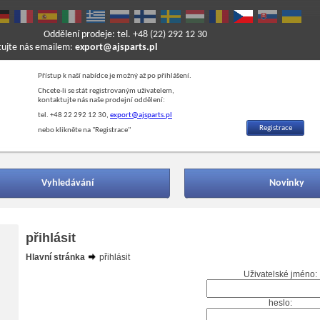
Oddělení prodeje: tel. +48 (22) 292 12 30
ktujte nás emailem:
export@ajsparts.pl
Přístup k naší nabídce je možný až po přihlášení.
Chcete-li se stát registrovaným uživatelem,
kontaktujte nás naše prodejní oddělení:
tel. +48 22 292 12 30,
export@ajsparts.pl
Registrace
nebo klikněte na "Registrace"
Vyhledávání
Novinky
přihlásit
Hlavní stránka
přihlásit
Uživatelské jméno:
heslo: