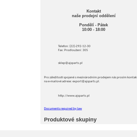
Kontakt
naše prodejní oddělení
Pondělí - Pátek
10:00 - 18:00
Telefon: (22)-292-12-30
Fax: Prodloužení: 305
sklep@ajsparts.pl
Pro záležitosti spojené s mezinárodním prodejem nás prosím kontak
na e-mailové adrese: export@ajsparts.pl.
http://www.ajsparts.pl
Documents required by law
Produktové skupiny