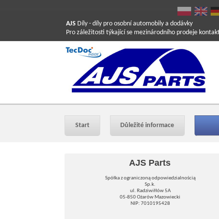
AJS
Díly
- díly pro osobní automobily a dodávky
Pro záležitosti týkající se mezinárodního prodeje konta
Start
Důležité informace
AJS Parts
Spółka z ograniczoną odpowiedzialnością
Sp.k.
ul. Radziwiłłów 5A
05-850 Ożarów Mazowiecki
NIP: 7010195428