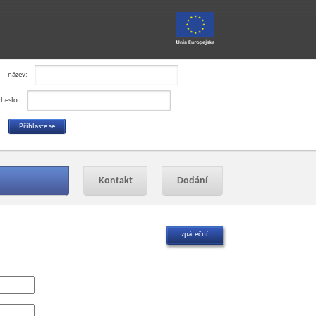
název:
heslo:
Kontakt
Dodání