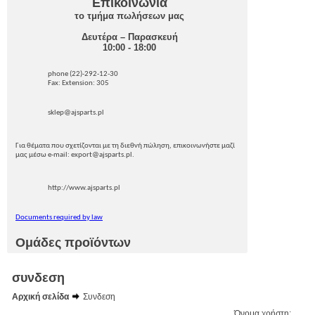
Επικοινωνία
το τμήμα πωλήσεων μας
Δευτέρα – Παρασκευή
10:00 - 18:00
phone (22)-292-12-30
Fax: Extension: 305
sklep@ajsparts.pl
Για θέματα που σχετίζονται με τη διεθνή πώληση, επικοινωνήστε μαζί
μας μέσω e-mail: export@ajsparts.pl.
http://www.ajsparts.pl
Documents required by law
Ομάδες προϊόντων
συνδεση
Αρχική σελίδα
Συνδεση
Όνομα χρήστη: