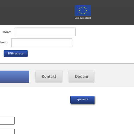
název:
heslo:
Kontakt
Dodání