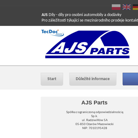
AJS
Díly
- díly pro osobní automobily a dodávky
Pro záležitosti týkající se mezinárodního prodeje konta
Start
Důležité informace
AJS Parts
Spółka z ograniczoną odpowiedzialnością
Sp.k.
ul. Radziwiłłów 5A
05-850 Ożarów Mazowiecki
NIP: 7010195428