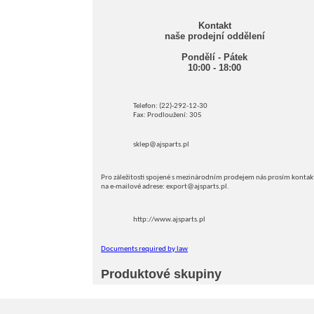
Kontakt
naše prodejní oddělení
Pondělí - Pátek
10:00 - 18:00
Telefon: (22)-292-12-30
Fax: Prodloužení: 305
sklep@ajsparts.pl
Pro záležitosti spojené s mezinárodním prodejem nás prosím kontak
na e-mailové adrese: export@ajsparts.pl.
http://www.ajsparts.pl
Documents required by law
Produktové skupiny