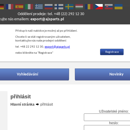
Oddělení prodeje: tel. +48 (22) 292 12 30
ktujte nás emailem:
export@ajsparts.pl
Přístup k naší nabídce je možný až po přihlášení.
Chcete-li se stát registrovaným uživatelem,
kontaktujte nás naše prodejní oddělení:
tel. +48 22 292 12 30,
export@ajsparts.pl
Registrace
nebo klikněte na "Registrace"
Vyhledávání
Novinky
přihlásit
Hlavní stránka
přihlásit
Uživatelské jméno:
heslo: