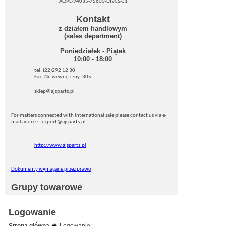
AE:PL-94035-75600-DIVCS-31
Kontakt
z działem handlowym
(sales department)
Poniedziałek - Piątek
10:00 - 18:00
tel. (22)292 12 30
Fax: Nr. wewnętrzny: 305
sklep@ajsparts.pl
For matters connected with international sale please contact us via e-
mail address: export@ajsparts.pl.
http://www.ajsparts.pl
Dokumenty wymagane przez prawo
Grupy towarowe
Logowanie