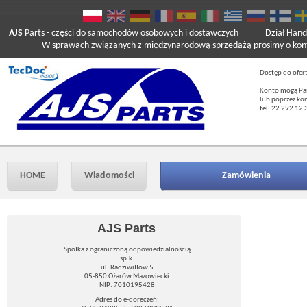
AJS
Parts
- części do samochodów osobowych i dostawczych
Dział Hand
W sprawach związanych z międzynarodową sprzedażą prosimy o kont
Dostęp do ofer
Konto mogą Pań
lub poprzez ko
tel. 22 292 12 
HOME
Wiadomości
Zamówienia
AJS Parts
Spółka z ograniczoną odpowiedzialnością
sp.k.
ul. Radziwiłłów 5
05-850 Ożarów Mazowiecki
NIP: 7010195428
Adres do e-doreczeń: