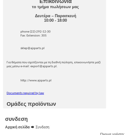
Επικοινωνία
το τμήμα πωλήσεων μας
Δευτέρα – Παρασκευή
10:00 - 18:00
phone (22)-292-12-30
Fax: Extension: 305
sklep@ajsparts.pl
Για θέματα που σχετίζονται με τη διεθνή πώληση, επικοινωνήστε μαζί
μας μέσω e-mail: export@ajsparts.pl.
http://www.ajsparts.pl
Documents required by law
Ομάδες προϊόντων
συνδεση
Αρχική σελίδα
Συνδεση
Όνομα χρήστη: