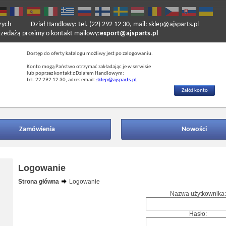
zych
Dział Handlowy: tel. (22) 292 12 30, mail: sklep@ajsparts.pl
ażą prosimy o kontakt mailowy:
export@ajsparts.pl
Dostęp do oferty katalogu możliwy jest po zalogowaniu.
Konto mogą Państwo otrzymać zakładając je w serwisie
lub poprzez kontakt z Działem Handlowym:
tel. 22 292 12 30, adres email:
sklep@ajsparts.pl
Załóż konto
Zamówienia
Nowości
Logowanie
Strona główna
Logowanie
Nazwa użytkownika:
Hasło: