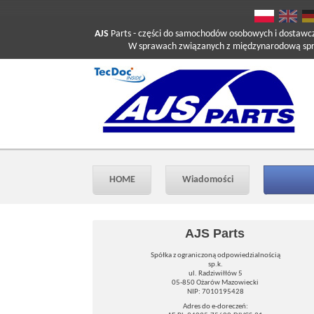
AJS
Parts
- części do samochodów osobowych i dostawc
W sprawach związanych z międzynarodową sprzed
HOME
Wiadomości
AJS Parts
Spółka z ograniczoną odpowiedzialnością
sp.k.
ul. Radziwiłłów 5
05-850 Ożarów Mazowiecki
NIP: 7010195428
Adres do e-doreczeń: