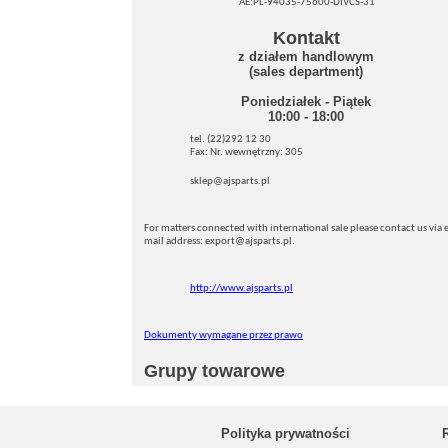
AE:PL-94035-75600-DIVCS-31
Kontakt
z działem handlowym
(sales department)
Poniedziałek - Piątek
10:00 - 18:00
tel. (22)292 12 30
Fax: Nr. wewnętrzny: 305
sklep@ajsparts.pl
For matters connected with international sale please contact us via e
mail address: export@ajsparts.pl.
http://www.ajsparts.pl
Dokumenty wymagane przez prawo
Grupy towarowe
Polityka prywatności