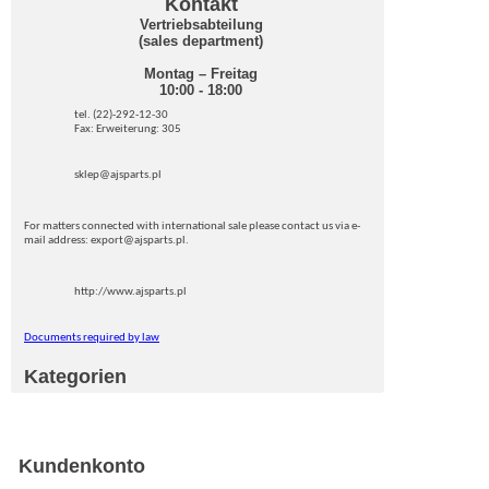
Kontakt
Vertriebsabteilung
(sales department)
Montag – Freitag
10:00 - 18:00
tel. (22)-292-12-30
Fax: Erweiterung: 305
sklep@ajsparts.pl
For matters connected with international sale please contact us via e-
mail address: export@ajsparts.pl.
http://www.ajsparts.pl
Documents required by law
Kategorien
Kundenkonto