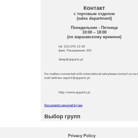
Контакт
с торговым отделом
(sales department)
Понедельник - Пятница
10:00 – 18:00
(по варшавскому времени)
tel. (22)-292-12-30
факс: Pасширение: 305
sklep@ajsparts.pl
For matters connected with international sale please contact us via e
mail address: export@ajsparts.pl.
http://www.ajsparts.pl
Documents required by law
Выбор групп
Privacy Policy