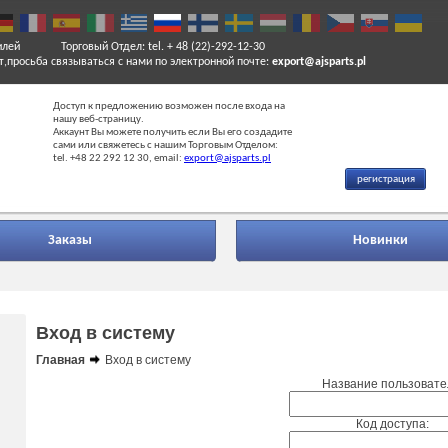
илей
Торговый Отдел: tel. + 48 (22)-292-12-30
т,просьба связываться с нами по электронной почте:
export@ajsparts.pl
Доступ к предложению возможен после входа на
нашу веб-страницу.
Аккаунт Вы можете получить если Вы его создадите
сами или свяжетесь с нашим Торговым Отделом:
tel. +48 22 292 12 30, email:
export@ajsparts.pl
регистрация
Заказы
Новинки
Вход в систему
Главная
Вход в систему
Название пользовате
Код доступа: