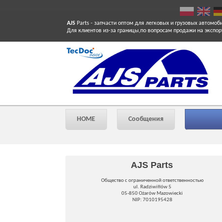
AJS
Parts
- запчасти оптом для легковых и грузовых автомоб
Для клиентов из-за границы,по вопросам продажи на экспор
HOME
Сообщения
AJS Parts
Общество с ограниченной ответственностью
ul. Radziwiłłów 5
05-850 Ożarów Mazowiecki
NIP: 7010195428