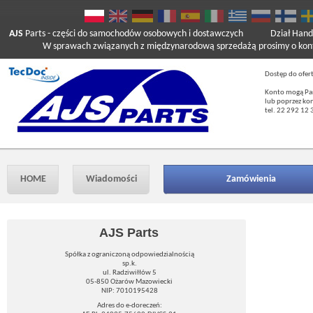
AJS
Parts
- części do samochodów osobowych i dostawczych
Dział Hand
W sprawach związanych z międzynarodową sprzedażą prosimy o kont
Dostęp do ofer
Konto mogą Pań
lub poprzez ko
tel. 22 292 12 
HOME
Wiadomości
Zamówienia
AJS Parts
Spółka z ograniczoną odpowiedzialnością
sp.k.
ul. Radziwiłłów 5
05-850 Ożarów Mazowiecki
NIP: 7010195428
Adres do e-doreczeń: