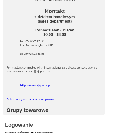
AE:PL-94035-75600-DIVCS-31
Kontakt
z działem handlowym
(sales department)
Poniedziałek - Piątek
10:00 - 18:00
tel. (22)292 12 30
Fax: Nr. wewnętrzny: 305
sklep@ajsparts.pl
For matters connected with international sale please contact us via e-
mail address: export@ajsparts.pl.
http://www.ajsparts.pl
Dokumenty wymagane przez prawo
Grupy towarowe
Logowanie