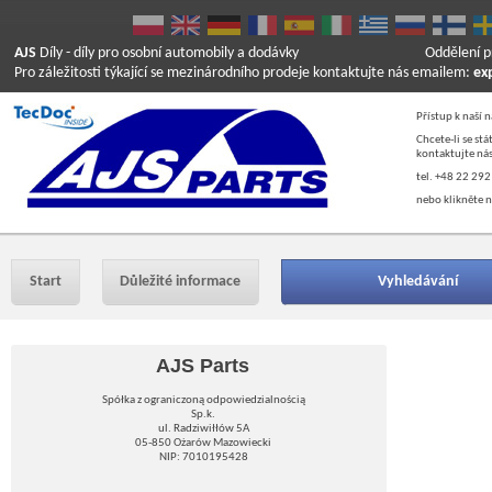
AJS
Díly
- díly pro osobní automobily a dodávky
Oddělení p
Pro záležitosti týkající se mezinárodního prodeje kontaktujte nás emailem:
ex
Přístup k naší 
Chcete-li se st
kontaktujte nás
tel. +48 22 292
nebo klikněte n
Start
Důležité informace
Vyhledávání
AJS Parts
Spółka z ograniczoną odpowiedzialnością
Sp.k.
ul. Radziwiłłów 5A
05-850 Ożarów Mazowiecki
NIP: 7010195428