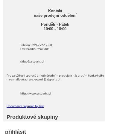
Kontakt
naše prodejní oddělení
Pondělí - Pátek
10:00 - 18:00
Telefon: (22)-292-12-30
Fax: Prodloužení: 305
sklep@ajsparts.pl
Pro záležitosti spojené s mezinárodním prodejem nás prosím kontaktujte
na e-mailové adrese: export@ajsparts.pl.
http://www.ajsparts.pl
Documents required by law
Produktové skupiny
přihlásit