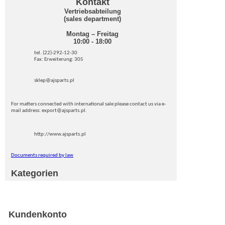
Kontakt
Vertriebsabteilung
(sales department)
Montag – Freitag
10:00 - 18:00
tel. (22)-292-12-30
Fax: Erweiterung: 305
sklep@ajsparts.pl
For matters connected with international sale please contact us via e-
mail address: export@ajsparts.pl.
http://www.ajsparts.pl
Documents required by law
Kategorien
Kundenkonto