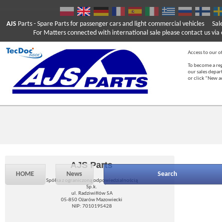
AJS
Parts
- Spare Parts for passenger cars and light commercial vehicles
Sal
For Matters connected with international sale please contact us via e
Access to our of
To become a reg
our sales depa
or click “New 
AJS Parts
HOME
News
Search
Spółka z ograniczoną odpowiedzialnością
Sp.k.
ul. Radziwiłłów 5A
05-850 Ożarów Mazowiecki
NIP: 7010195428