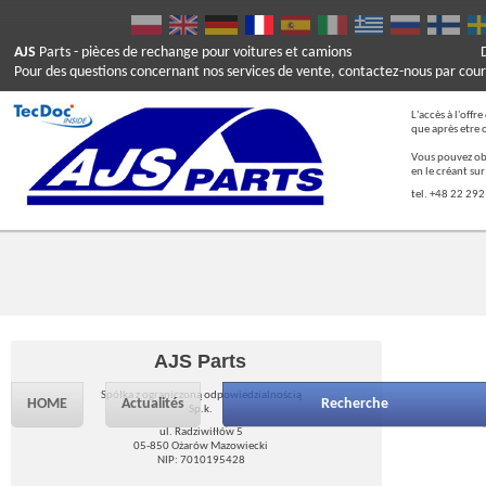
AJS
Parts
- pièces de rechange pour voitures et camions
Pour des questions concernant nos services de vente, contactez-nous par cour
L'accès à l'offr
que après etre 
Vous pouvez ob
en le créant su
tel. +48 22 292
AJS Parts
Spółka z ograniczoną odpowiedzialnością
HOME
Actualités
Recherche
Sp.k.
ul. Radziwiłłów 5
05-850 Ożarów Mazowiecki
NIP: 7010195428