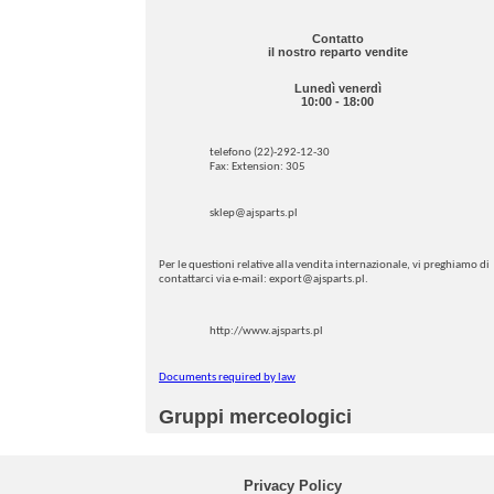
Contatto
il nostro reparto vendite
Lunedì venerdì
10:00 - 18:00
telefono (22)-292-12-30
Fax: Extension: 305
sklep@ajsparts.pl
Per le questioni relative alla vendita internazionale, vi preghiamo di
contattarci via e-mail: export@ajsparts.pl.
http://www.ajsparts.pl
Documents required by law
Gruppi merceologici
Privacy Policy