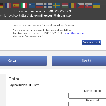
Ufficio commerciale: tel. +48 (22) 292 12 30
reghiamo di contattarci via e-mail:
export@ajsparts.pl
L'accesso alla nostra offerta è possibile solo dopo l'accesso.
Per diventare un utente registrato si prega di contattare
il nostro reparto vendite: tel. +48 22 292 12 30,
export@ajsparts.pl
o fai clic su "Nuovo account"
Crea un account
Cerca
Novità
Entra
Pagina iniziale
Entra
Nome utente:
Password: