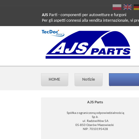
AJS
Parti
- componenti per autovetture e furgoni
Per gli aspetti connessi alla vendita internazionale, vi p
HOME
Notizie
AJS Parts
Spółka z ograniczoną odpowiedzialnością
Sp.k.
ul. Radziwiłłów 5A
05-850 Ożarów Mazowiecki
NIP: 7010195428