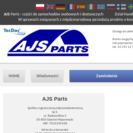
AJS
Parts
- części do samochodów osobowych i dostawczych
Dział Hand
W sprawach związanych z międzynarodową sprzedażą prosimy o kont
Dostęp do ofer
Konto mogą Pań
lub poprzez ko
tel. 22 292 12 
HOME
Wiadomości
Zamówienia
AJS Parts
Spółka z ograniczoną odpowiedzialnością
sp.k.
ul. Radziwiłłów 5
05-850 Ożarów Mazowiecki
NIP: 7010195428
Adres do e-doreczeń: