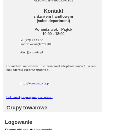
AE:PL-94035-75600-DIVCS-31
Kontakt
z działem handlowym
(sales department)
Poniedziałek - Piątek
10:00 - 18:00
tel. (22)292 12 30
Fax: Nr. wewnętrzny: 305
sklep@ajsparts.pl
For matters connected with international sale please contact us via e-
mail address: export@ajsparts.pl.
http://www.ajsparts.pl
Dokumenty wymagane przez prawo
Grupy towarowe
Logowanie