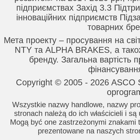
підприємствах Захід 3.3 Підтри
інноваційних підприємств Підз
товарних бре
Мета проекту – просування на сві
NTY та ALPHA BRAKES, а також
бренду. Загальна вартість п
фінансування
Copyright © 2005 - 2026 ASCO Sy
oprogram
Wszystkie nazwy handlowe, nazwy prod
stronach należą do ich właścicieli i s
Mogą być one zastrzeżonymi znakami to
prezentowane na naszych stron