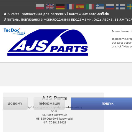
AJS
Parts
- запчастини для легкових і вантажних автомобілів
З питань, пов'язаних з міжнародними продажами, будь ласка, зв'яжітьс
Access to our of
To become a reg
our sales depa
or click “New 
AJS Parts
додому
Інформація
пошук
Spółka z ograniczoną odpowiedzialnością
Sp.k.
ul. Radziwiłłów 5A
05-850 Ożarów Mazowiecki
NIP: 7010195428