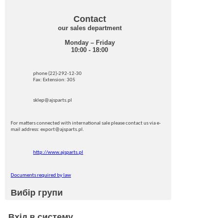
Contact
our sales department
Monday – Friday
10:00 - 18:00
phone (22)-292-12-30
Fax: Extension: 305
sklep@ajsparts.pl
For matters connected with international sale please contact us via e-
mail address: export@ajsparts.pl.
http://www.ajsparts.pl
Documents required by law
Вибір групи
Вхід в систему