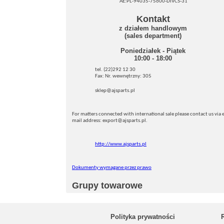
AE:PL-94035-75600-DIVCS-31
Kontakt
z działem handlowym
(sales department)
Poniedziałek - Piątek
10:00 - 18:00
tel. (22)292 12 30
Fax: Nr. wewnętrzny: 305
sklep@ajsparts.pl
For matters connected with international sale please contact us via e
mail address: export@ajsparts.pl.
http://www.ajsparts.pl
Dokumenty wymagane przez prawo
Grupy towarowe
Polityka prywatności