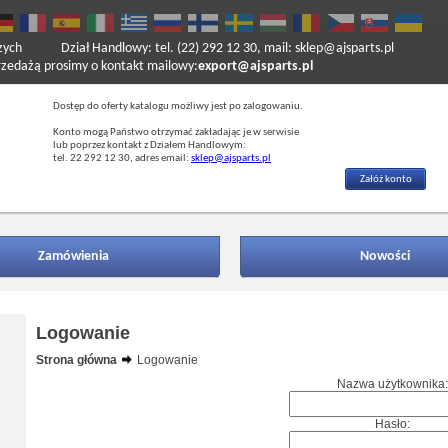
zych
Dział Handlowy: tel. (22) 292 12 30, mail: sklep@ajsparts.pl
ażą prosimy o kontakt mailowy:
export@ajsparts.pl
Dostęp do oferty katalogu możliwy jest po zalogowaniu.
Konto mogą Państwo otrzymać zakładając je w serwisie
lub poprzez kontakt z Działem Handlowym:
tel. 22 292 12 30, adres email:
sklep@ajsparts.pl
Załóż konto
Zamówienia
Nowości
Logowanie
Strona główna
Logowanie
Nazwa użytkownika:
Hasło: