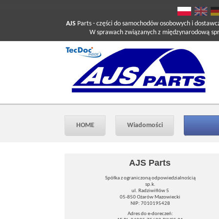
AJS
Parts
- części do samochodów osobowych i dostawc
W sprawach związanych z międzynarodową sprzed
HOME
Wiadomości
AJS Parts
Spółka z ograniczoną odpowiedzialnością
sp.k.
ul. Radziwiłłów 5
05-850 Ożarów Mazowiecki
NIP: 7010195428
Adres do e-doreczeń: