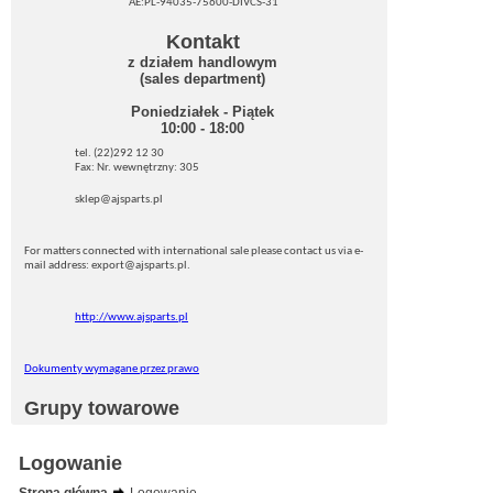
AE:PL-94035-75600-DIVCS-31
Kontakt
z działem handlowym
(sales department)
Poniedziałek - Piątek
10:00 - 18:00
tel. (22)292 12 30
Fax: Nr. wewnętrzny: 305
sklep@ajsparts.pl
For matters connected with international sale please contact us via e-
mail address: export@ajsparts.pl.
http://www.ajsparts.pl
Dokumenty wymagane przez prawo
Grupy towarowe
Logowanie