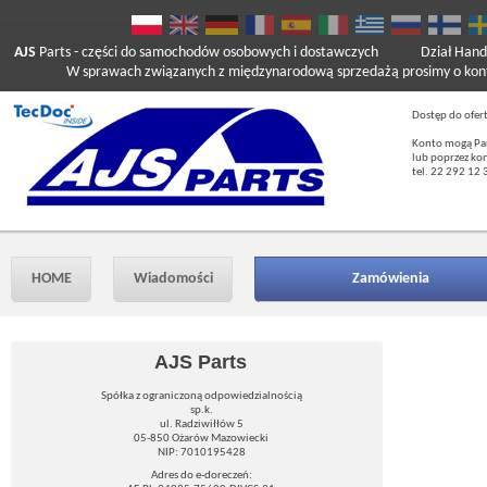
AJS
Parts
- części do samochodów osobowych i dostawczych
Dział Hand
W sprawach związanych z międzynarodową sprzedażą prosimy o kont
Dostęp do ofer
Konto mogą Pań
lub poprzez ko
tel. 22 292 12 
HOME
Wiadomości
Zamówienia
AJS Parts
Spółka z ograniczoną odpowiedzialnością
sp.k.
ul. Radziwiłłów 5
05-850 Ożarów Mazowiecki
NIP: 7010195428
Adres do e-doreczeń: