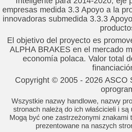
Inteligente para 2014-2020, eje p
empresas medida 3.3 Apoyo a la pro
innovadoras submedida 3.3.3 Apoyo
productos
El objetivo del proyecto es promo
ALPHA BRAKES en el mercado mun
economía polaca. Valor total d
financiaci
Copyright © 2005 - 2026 ASCO Sy
oprogram
Wszystkie nazwy handlowe, nazwy prod
stronach należą do ich właścicieli i s
Mogą być one zastrzeżonymi znakami to
prezentowane na naszych stron