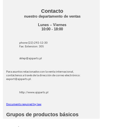
Contacto
nuestro departamento de ventas
Lunes – Viernes
10:00 - 18:00
phone (22)-292-12-30
Fax: Extension: 305
sklep@ajsparts.pl
Para asuntos relacionados con la venta internacional,
contáctenos a través de la dirección de correo electrónico:
export@ajsparts.pl.
http://www.ajsparts.pl
Documents required by law
Grupos de productos básicos