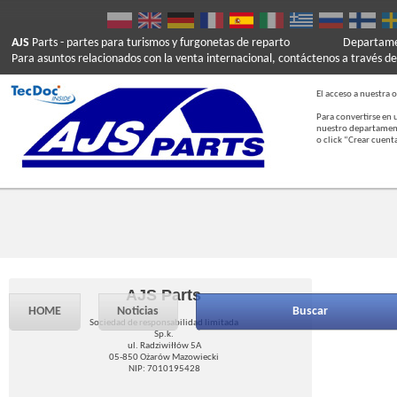
AJS
Parts
- partes para turismos y furgonetas de reparto
Departamen
Para asuntos relacionados con la venta internacional, contáctenos a través de
El acceso a nuestra o
Para convertirse en 
nuestro departament
o click “Crear cuent
AJS Parts
HOME
Noticias
Buscar
Sociedad de responsabilidad limitada
Sp.k.
ul. Radziwiłłów 5A
05-850 Ożarów Mazowiecki
NIP: 7010195428