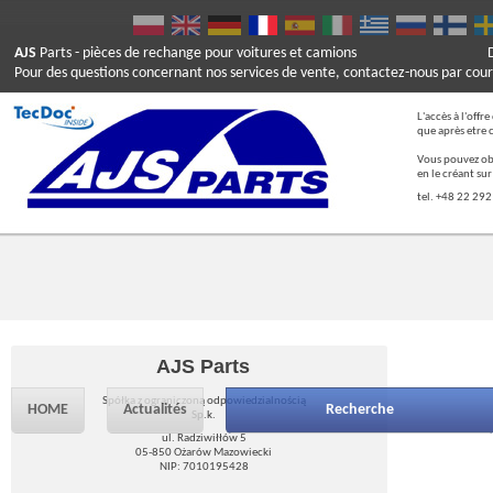
AJS
Parts
- pièces de rechange pour voitures et camions
Pour des questions concernant nos services de vente, contactez-nous par cour
L'accès à l'offr
que après etre 
Vous pouvez ob
en le créant su
tel. +48 22 292
AJS Parts
Spółka z ograniczoną odpowiedzialnością
HOME
Actualités
Recherche
Sp.k.
ul. Radziwiłłów 5
05-850 Ożarów Mazowiecki
NIP: 7010195428