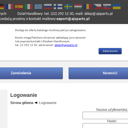
zych
Dział Handlowy: tel. (22) 292 12 30, mail: sklep@ajsparts.pl
ażą prosimy o kontakt mailowy:
export@ajsparts.pl
Dostęp do oferty katalogu możliwy jest po zalogowaniu.
Konto mogą Państwo otrzymać zakładając je w serwisie
lub poprzez kontakt z Działem Handlowym:
tel. 22 292 12 30, adres email:
sklep@ajsparts.pl
Załóż konto
Zamówienia
Nowości
Logowanie
Strona główna
Logowanie
Nazwa użytkownika:
Hasło: