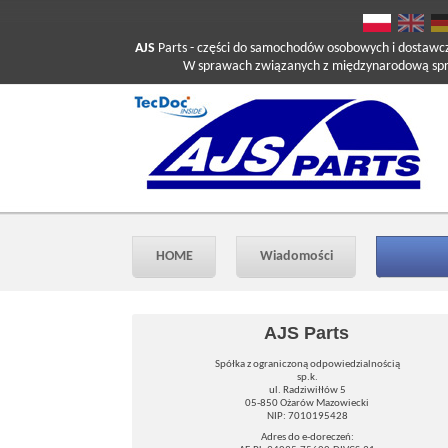
AJS
Parts
- części do samochodów osobowych i dostawc
W sprawach związanych z międzynarodową sprzed
HOME
Wiadomości
AJS Parts
Spółka z ograniczoną odpowiedzialnością
sp.k.
ul. Radziwiłłów 5
05-850 Ożarów Mazowiecki
NIP: 7010195428
Adres do e-doreczeń: