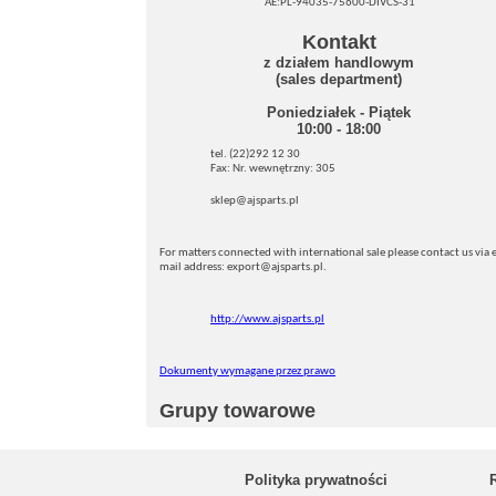
AE:PL-94035-75600-DIVCS-31
Kontakt
z działem handlowym
(sales department)
Poniedziałek - Piątek
10:00 - 18:00
tel. (22)292 12 30
Fax: Nr. wewnętrzny: 305
sklep@ajsparts.pl
For matters connected with international sale please contact us via e
mail address: export@ajsparts.pl.
http://www.ajsparts.pl
Dokumenty wymagane przez prawo
Grupy towarowe
Polityka prywatności