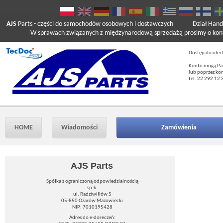
AJS
Parts
- części do samochodów osobowych i dostawczych
Dział Hand
W sprawach związanych z międzynarodową sprzedażą prosimy o kont
Dostęp do ofer
Konto mogą Pań
lub poprzez ko
tel. 22 292 12 
HOME
Wiadomości
Zamówienia
AJS Parts
Spółka z ograniczoną odpowiedzialnością
sp.k.
ul. Radziwiłłów 5
05-850 Ożarów Mazowiecki
NIP: 7010195428
Adres do e-doreczeń: