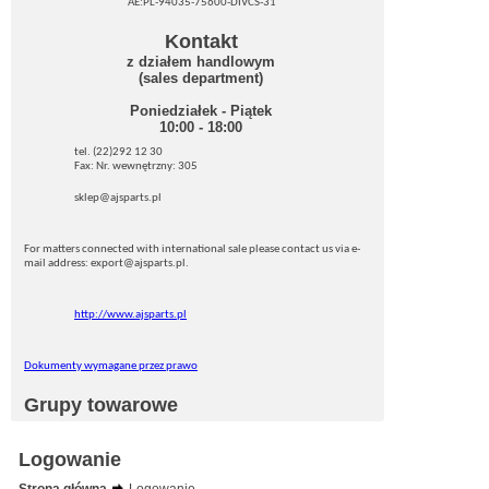
AE:PL-94035-75600-DIVCS-31
Kontakt
z działem handlowym
(sales department)
Poniedziałek - Piątek
10:00 - 18:00
tel. (22)292 12 30
Fax: Nr. wewnętrzny: 305
sklep@ajsparts.pl
For matters connected with international sale please contact us via e-
mail address: export@ajsparts.pl.
http://www.ajsparts.pl
Dokumenty wymagane przez prawo
Grupy towarowe
Logowanie