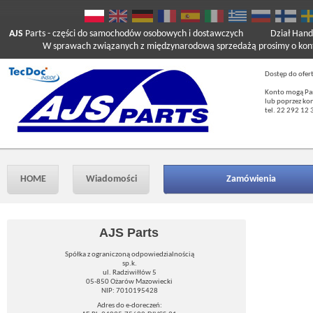
AJS
Parts
- części do samochodów osobowych i dostawczych
Dział Hand
W sprawach związanych z międzynarodową sprzedażą prosimy o kont
Dostęp do ofer
Konto mogą Pań
lub poprzez ko
tel. 22 292 12 
HOME
Wiadomości
Zamówienia
AJS Parts
Spółka z ograniczoną odpowiedzialnością
sp.k.
ul. Radziwiłłów 5
05-850 Ożarów Mazowiecki
NIP: 7010195428
Adres do e-doreczeń: