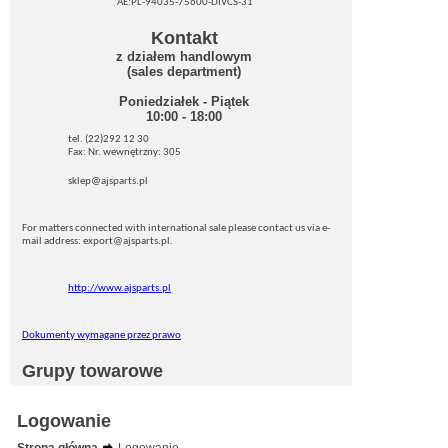
AE:PL-94035-75600-DIVCS-31
Kontakt
z działem handlowym
(sales department)
Poniedziałek - Piątek
10:00 - 18:00
tel. (22)292 12 30
Fax: Nr. wewnętrzny: 305
sklep@ajsparts.pl
For matters connected with international sale please contact us via e-
mail address: export@ajsparts.pl.
http://www.ajsparts.pl
Dokumenty wymagane przez prawo
Grupy towarowe
Logowanie