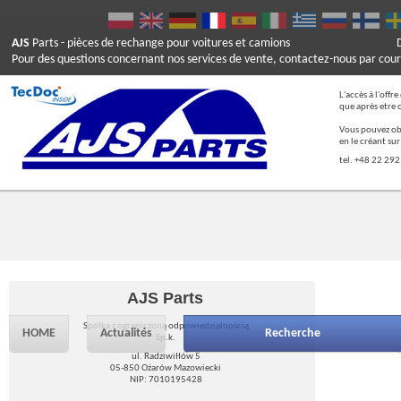
AJS
Parts
- pièces de rechange pour voitures et camions
Pour des questions concernant nos services de vente, contactez-nous par cour
L'accès à l'offr
que après etre 
Vous pouvez ob
en le créant su
tel. +48 22 292
AJS Parts
Spółka z ograniczoną odpowiedzialnością
HOME
Actualités
Recherche
Sp.k.
ul. Radziwiłłów 5
05-850 Ożarów Mazowiecki
NIP: 7010195428