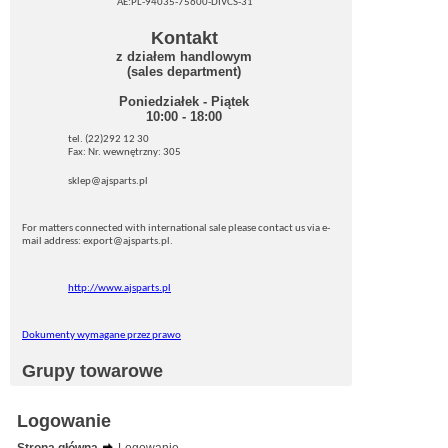
AE:PL-94035-75600-DIVCS-31
Kontakt
z działem handlowym
(sales department)
Poniedziałek - Piątek
10:00 - 18:00
tel. (22)292 12 30
Fax: Nr. wewnętrzny: 305
sklep@ajsparts.pl
For matters connected with international sale please contact us via e-
mail address: export@ajsparts.pl.
http://www.ajsparts.pl
Dokumenty wymagane przez prawo
Grupy towarowe
Logowanie