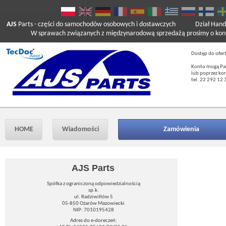
AJS
Parts
- części do samochodów osobowych i dostawczych
Dział Hand
W sprawach związanych z międzynarodową sprzedażą prosimy o kont
Dostęp do ofer
Konto mogą Pań
lub poprzez ko
tel. 22 292 12 
HOME
Wiadomości
Zamówienia
AJS Parts
Spółka z ograniczoną odpowiedzialnością
sp.k.
ul. Radziwiłłów 5
05-850 Ożarów Mazowiecki
NIP: 7010195428
Adres do e-doreczeń: