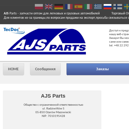
AJS
Parts
- запчасти оптом для легковых и грузовых автомобилей
Торговый От
Для клиентов из-за границы,по вопросам продажи на экспорт,просьба связываться 
Доступ к пред
нашу веб-стра
Аккаунт Вы мо
сами или свяж
tel. +48 22 292
HOME
Сообщения
Заказы
AJS Parts
Общество с ограниченной ответственностью
ul. Radziwiłłów 5
05-850 Ożarów Mazowiecki
NIP: 7010195428