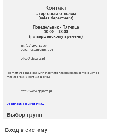
Контакт
с торговым отделом
(sales department)
Понедельник - Пятница
10:00 – 18:00
(по варшавскому времени)
tel. (22)-292-12-30
факс: Pасширение: 305
sklep@ajsparts.pl
For matters connected with international sale please contact us via e-
mail address: export@ajsparts.pl.
http://www.ajsparts.pl
Documents required by law
Выбор групп
Вход в систему