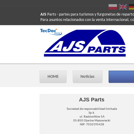
AJS
Parts
- partes para turismos y furgonetas de repart
Para asuntos relacionados con la venta internacional, c
HOME
Noticias
AJS Parts
Sociedad de responsabilidad limitada
Sp.k.
ul. Radziwiłłów 5A
05-850 Ożarów Mazowiecki
NIP: 7010195428