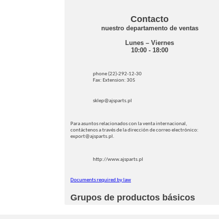
Contacto
nuestro departamento de ventas
Lunes – Viernes
10:00 - 18:00
phone (22)-292-12-30
Fax: Extension: 305
sklep@ajsparts.pl
Para asuntos relacionados con la venta internacional,
contáctenos a través de la dirección de correo electrónico:
export@ajsparts.pl.
http://www.ajsparts.pl
Documents required by law
Grupos de productos básicos