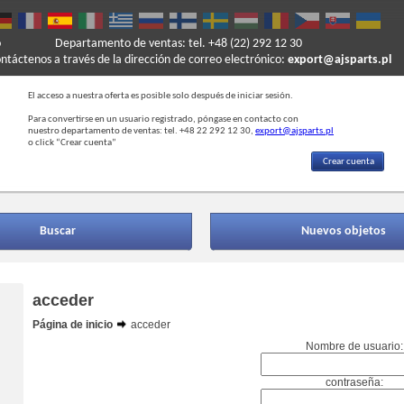
o
Departamento de ventas: tel. +48 (22) 292 12 30
ontáctenos a través de la dirección de correo electrónico:
export@ajsparts.pl
El acceso a nuestra oferta es posible solo después de iniciar sesión.
Para convertirse en un usuario registrado, póngase en contacto con
nuestro departamento de ventas: tel. +48 22 292 12 30,
export@ajsparts.pl
o click “Crear cuenta”
Crear cuenta
Buscar
Nuevos objetos
acceder
Página de inicio
acceder
Nombre de usuario:
contraseña: