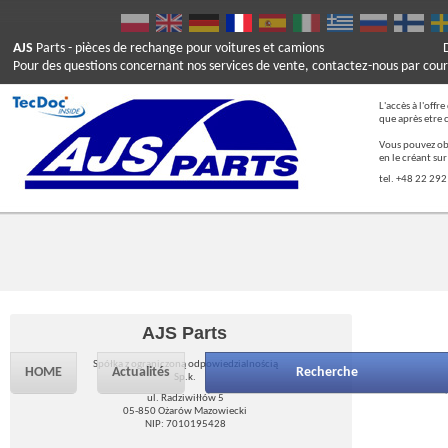
AJS
Parts
- pièces de rechange pour voitures et camions
Pour des questions concernant nos services de vente, contactez-nous par cour
L'accès à l'offr
que après etre 
Vous pouvez ob
en le créant su
tel. +48 22 292
AJS Parts
Spółka z ograniczoną odpowiedzialnością
HOME
Actualités
Recherche
Sp.k.
ul. Radziwiłłów 5
05-850 Ożarów Mazowiecki
NIP: 7010195428