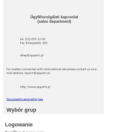
Ügyfélszolgálati kapcsolat
(sales department)
tel. (22)-292-12-30
Fax: Kiterjesztés: 305
sklep@ajsparts.pl
For matters connected with international sale please contact us via e-
mail address: export@ajsparts.pl.
http://www.ajsparts.pl
Documents required by law
Wybór grup
Logowanie