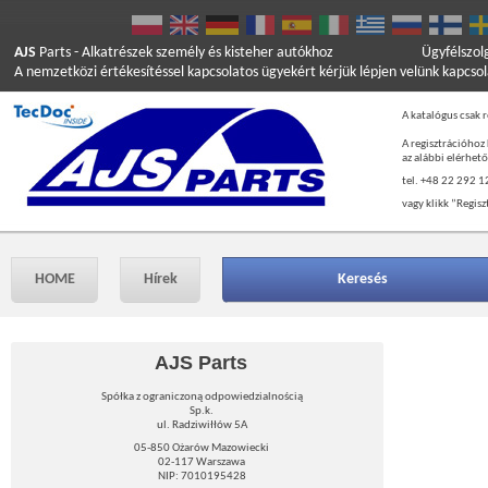
AJS
Parts
- Alkatrészek személy és kisteher autókhoz
Ügyfélszol
A nemzetközi értékesítéssel kapcsolatos ügyekért kérjük lépjen velünk kapcso
A katalógus csak r
A regisztrációhoz
az alábbi elérhet
tel. +48 22 292 1
vagy klikk ”Regisz
HOME
Hírek
Keresés
AJS Parts
Spółka z ograniczoną odpowiedzialnością
Sp.k.
ul. Radziwiłłów 5A
05-850 Ożarów Mazowiecki
02-117 Warszawa
NIP: 7010195428