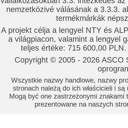
vállalkozásokban 3.3. intézkedés az
nemzetközivé válásának a 3.3.3. a
termékmárkák népsze
A projekt célja a lengyel NTY és 
a világpiacon, valamint a lengyel 
teljes értéke: 715 600,00 PLN.
Copyright © 2005 - 2026 ASCO Sy
oprogram
Wszystkie nazwy handlowe, nazwy prod
stronach należą do ich właścicieli i s
Mogą być one zastrzeżonymi znakami to
prezentowane na naszych stron